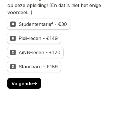
op deze opleiding! (En dat is niet het enige 
voordeel...)
Studententarief - €30
A
Pixii-leden - €149
B
AiNB-leden - €170
C
Standaard - €189
D
Volgende