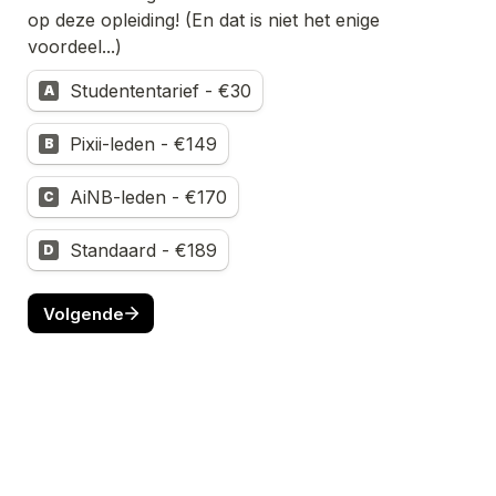
op deze opleiding! (En dat is niet het enige 
voordeel...)
Studententarief - €30
A
Pixii-leden - €149
B
AiNB-leden - €170
C
Standaard - €189
D
Volgende